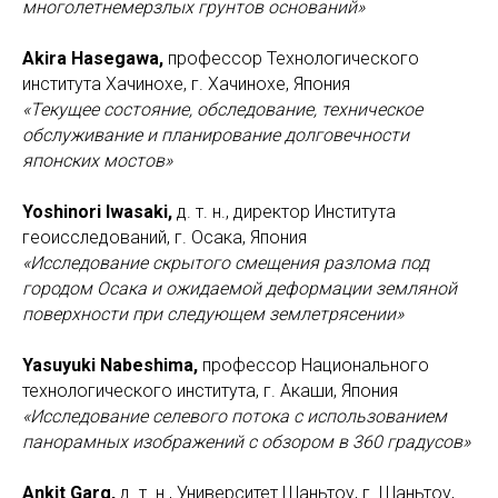
многолетнемерзлых грунтов оснований»
Akira Hasegawa,
профессор Технологического
института Хачинохе, г. Хачинохе, Япония
«Текущее состояние, обследование, техническое
обслуживание и планирование долговечности
японских мостов»
Yoshinori Iwasaki,
д. т. н., директор Института
геоисследований, г. Осака, Япония
«Исследование скрытого смещения разлома под
городом Осака и ожидаемой деформации земляной
поверхности при следующем землетрясении»
Yasuyuki Nabeshima,
профессор Национального
технологического института, г. Акаши, Япония
«Исследование селевого потока с использованием
панорамных изображений с обзором в 360 градусов»
Ankit Garg,
д. т. н., Университет Шаньтоу, г. Шаньтоу,