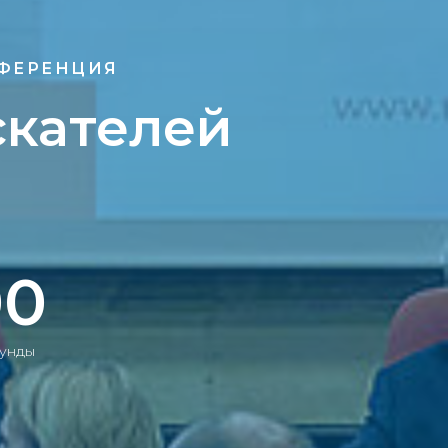
НФЕРЕНЦИЯ
скателей
00
унды