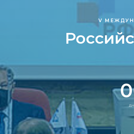
V МЕЖДУН
Российс
0
д